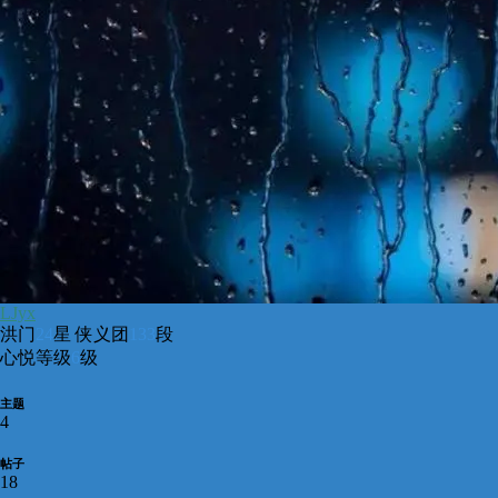
LJyx
洪门
24
星 侠义团
133
段
心悦等级
6
级
主题
4
帖子
18