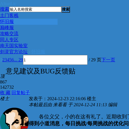
AltonLic
搜索
搜索
土门客栈
怀旧服
巅峰服
攻略交流
同人专区
南天国实验室
剑灵官方论坛
›
怀旧服
1
2
3
4
5
6
... 29
/ 29 页
下一页
意见建议及BUG反馈贴
顶
867
142732
收 藏
回复帖子
楼主
发表于：2024-12-23 22:16:06
楼主
本帖最后由 来看看 于 2024-12-24 11:13 编辑
各位义父，小的在这有礼了。近期收到了
得到小道消息，每日挑战/每周挑战的优化