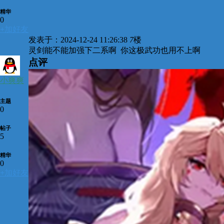
精华
0
+
加好友
发表于：2024-12-24 11:26:38
7
楼
灵剑能不能加强下二系啊 你这极武功也用不上啊
点评
小爽爽
主题
0
帖子
5
精华
0
+
加好友