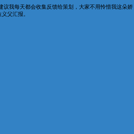
和建议我每天都会收集反馈给策划，大家不用怜惜我这朵娇
位义父汇报。