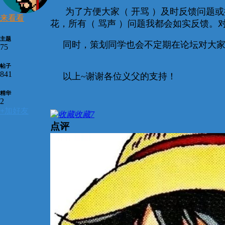
为了方便大家（ 开骂 ）及时反馈问题或
来看看
花，所有（ 骂声 ）问题我都会如实反馈
主题
同时，策划同学也会不定期在论坛对大家
75
帖子
841
以上~谢谢各位义父的支持！
精华
2
+
加好友
收藏
7
点评