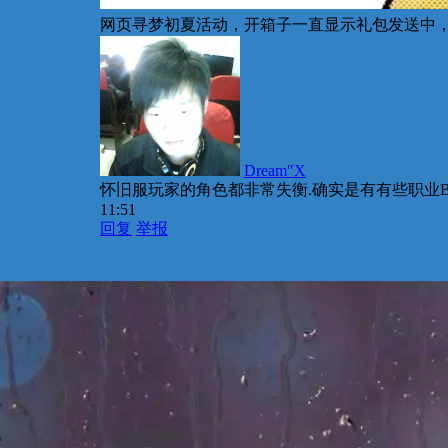
网页寻梦初夏活动，开箱子一直显示礼包发送中
Dream″X
怀旧服玩家的角色都非常失衡.确实是有有些职业B
11:51
回复
举报