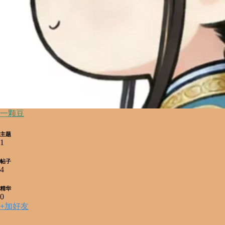
一颗豆
主题
1
帖子
4
精华
0
+
加好友