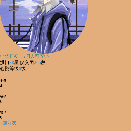
い华灯初上?旧人可安い
洪门
38
星 侠义团
266
段
心悦等级
6
级
主题
4
帖子
6
精华
0
+
加好友