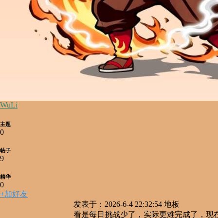
WuLi
主题
0
帖子
9
精华
0
+
加好友
发表于：2026-6-4 22:32:54
地板
看是每日挑战少了，实际更难完成了，现