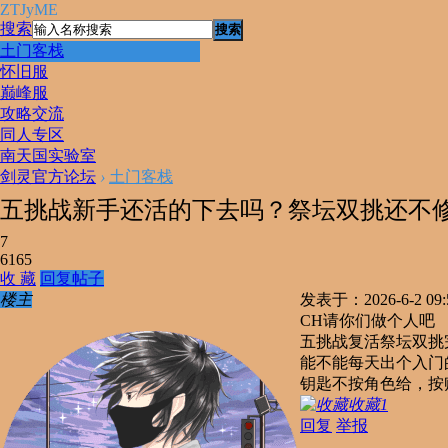
ZTJyME
搜索
搜索
土门客栈
怀旧服
巅峰服
攻略交流
同人专区
南天国实验室
剑灵官方论坛
›
土门客栈
五挑战新手还活的下去吗？祭坛双挑还不
7
6165
收 藏
回复帖子
楼主
发表于：2026-6-2 09:5
CH请你们做个人吧
五挑战复活祭坛双挑
能不能每天出个入门
钥匙不按角色给，按
收藏
1
回复
举报