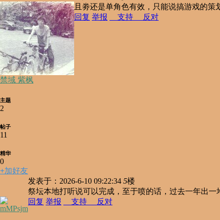
且劵还是单角色有效，只能说搞游戏的策
回复
举报
支持
反对
禁域 紫枫
主题
2
帖子
11
精华
0
+
加好友
发表于：2026-6-10 09:22:34
5
楼
祭坛本地打听说可以完成，至于喷的话，过去一年出一
回复
举报
支持
反对
mMPsjm