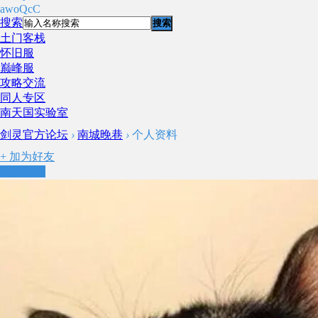
awoQcC
搜索
搜索
土门客栈
怀旧服
巅峰服
攻略交流
同人专区
南天国实验室
剑灵官方论坛
›
南城晚巷
›
个人资料
+
加为好友
发送消息