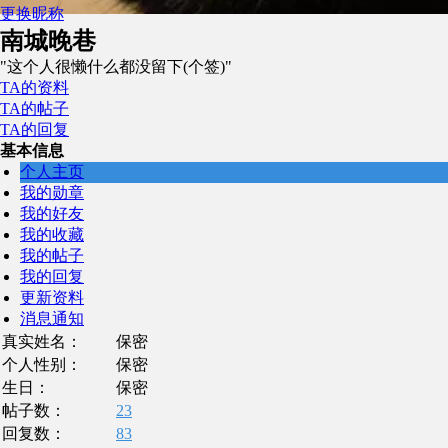
更换昵称
南城晚巷
"这个人很懒什么都没留下(个签)"
TA的资料
TA的帖子
TA的回复
基本信息
个人主页
我的勋章
我的好友
我的收藏
我的帖子
我的回复
更新资料
消息通知
真实姓名：
保密
个人性别：
保密
生日：
保密
帖子数：
23
回复数：
83