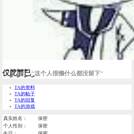
仅ۣۖิ此ۣۖิ而ۣۖิ已ۣ
"这个人很懒什么都没留下"
TA的资料
TA的帖子
TA的回复
TA的游戏
真实姓名：
保密
个人性别：
保密
生日：
保密