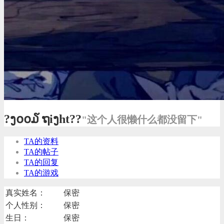
?ງ໐໐໓ ຖiງht??
"这个人很懒什么都没留下"
TA的资料
TA的帖子
TA的回复
TA的游戏
真实姓名：
保密
个人性别：
保密
生日：
保密