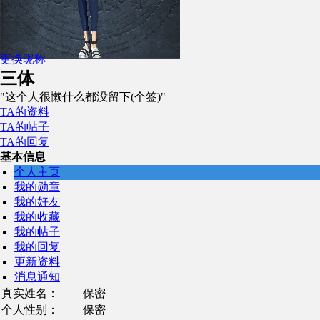
更换昵称
三体
"这个人很懒什么都没留下(个签)"
TA的资料
TA的帖子
TA的回复
基本信息
个人主页
我的勋章
我的好友
我的收藏
我的帖子
我的回复
更新资料
消息通知
真实姓名：
保密
个人性别：
保密