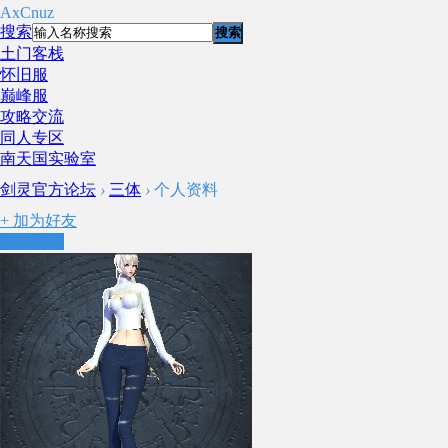
AxCnuz
搜索
搜索
土门客栈
怀旧服
巅峰服
攻略交流
同人专区
南天国实验室
剑灵官方论坛
›
三体
›
个人资料
+
加为好友
发送消息